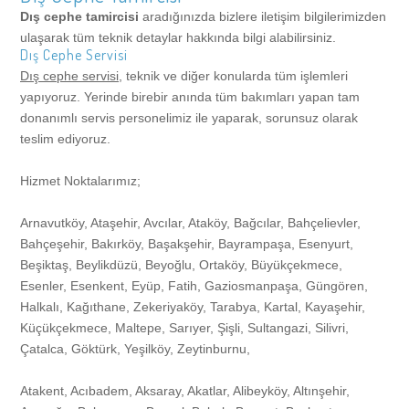
Dış cephe tamircisi
aradığınızda bizlere iletişim bilgilerimizden
Vitrin Camı İmalatı ve Montajı
Ataköy
Avcılar
Ataşehir
Sancaktepe
Cam Balkon
ulaşarak tüm teknik detaylar hakkında bilgi alabilirsiniz.
Dış Cephe Servisi
Dış cephe servisi
, teknik ve diğer konularda tüm işlemleri
Vitrin Camı Tamiri
Bağcılar
Ataköy
Avcılar
Beşyol
Halkalı
Cam Filmi
yapıyoruz. Yerinde birebir anında tüm bakımları yapan tam
donanımlı servis personelimiz ile yaparak, sorunsuz olarak
teslim ediyoruz.
Cam Balkon, Kış Bahçesi İmalatı, Satışı ve Montajı
Beykoz
Bakırköy
Ataköy
Doğancılar
Kadıköy
Ispartakule
Duşakabin
Hizmet Noktalarımız;
Dış Cephe Camlama İmalatı, Satışı ve Montajı
Bahçelievler
Bağcılar
Bağcılar
Eviza Konutları
Zekeriyaköy
Kazasker
Arnavutköy
Fotoselli Kapı
Arnavutköy, Ataşehir, Avcılar, Ataköy, Bağcılar, Bahçelievler,
Bahçeşehir, Bakırköy, Başakşehir, Bayrampaşa, Esenyurt,
Alüminyum Korkuluk ve Küpeşte İmalatı, Satışı, Montajı
Bahçeşehir
Beykoz
Beykoz
Sancaktepe
Tarabya
İstoç
Sinanoba
Arnavutköy
Sineklik
Beşiktaş, Beylikdüzü, Beyoğlu, Ortaköy, Büyükçekmece,
Esenler, Esenkent, Eyüp, Fatih, Gaziosmanpaşa, Güngören,
Halkalı, Kağıthane, Zekeriyaköy, Tarabya, Kartal, Kayaşehir,
Alüminyum Korkuluk Tamiri ve Küpeşte Tamiri
Bakırköy
Bahçelievler
Bahçelievler
Beşyüzevler
Kartal
Kalfa
Acıbadem
Ataköy
Davutpaşa
Pimapen
Küçükçekmece, Maltepe, Sarıyer, Şişli, Sultangazi, Silivri,
Çatalca, Göktürk, Yeşilköy, Zeytinburnu,
Cam Kapı, Fotoselli ve Otomatik Kapı, İmalatı, Satışı, Montajı
Başakşehir
Bahçeşehir
Bahçeşehir
Dumlupınar
Kayaşehir
Kabataş
Aksaray
Bağcılar
Denizköşkler
Arnavutköy
Otomatik Kepenk
Atakent, Acıbadem, Aksaray, Akatlar, Alibeyköy, Altınşehir,