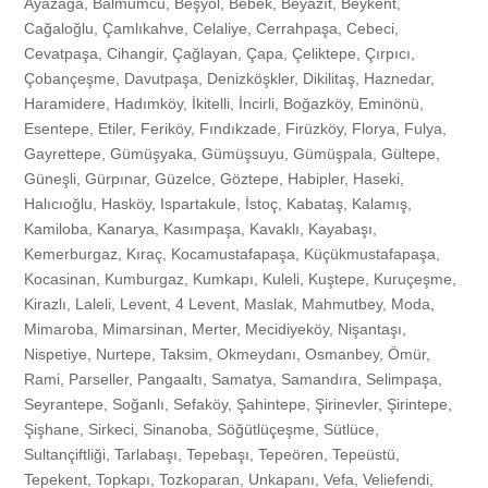
Ayazağa, Balmumcu, Beşyol, Bebek, Beyazıt, Beykent,
Bombeli Ayna İmalatı, Satışı, Montajı ve Tamiri
Bayrampaşa
Başakşehir
Bakırköy
Halkalı Toki Konutları
Küçükçekmece
Karamandere
Akatlar
Kemankeş
Dragos
Ataşehir
Bayrampaşa
Otomatik Panjur
Cağaloğlu, Çamlıkahve, Celaliye, Cerrahpaşa, Cebeci,
Cevatpaşa, Cihangir, Çağlayan, Çapa, Çeliktepe, Çırpıcı,
Çobançeşme, Davutpaşa, Denizköşkler, Dikilitaş, Haznedar,
Dekoratif Ayna İmalatı, Satışı, Montajı
Ümraniye
Bayrampaşa
Başakşehir
Sarıyer
Maltepe
Kısıklı
Alibeyköy
Ataşehir
Dikilitaş
Avcılar
Barbaros
Arnavutköy
Haramidere, Hadımköy, İkitelli, İncirli, Boğazköy, Eminönü,
Esentepe, Etiler, Feriköy, Fındıkzade, Firüzköy, Florya, Fulya,
Kırık Ayna Tamiri, Aynacı
Esenyurt
Ümraniye
Bayrampaşa
Bebek
Arnavutköy
Kavakpınar
Altınşehir
Avcılar
Haznedar
Ataköy
Toğçular
Ömür
Gayrettepe, Gümüşyaka, Gümüşsuyu, Gümüşpala, Gültepe,
Güneşli, Gürpınar, Güzelce, Göztepe, Habipler, Haseki,
Halıcıoğlu, Hasköy, Ispartakule, İstoç, Kabataş, Kalamış,
Camlı Masa, Sehpa Camı Tamiri
Beşiktaş
Esenyurt
Ümraniye
Duatepe
Ataşehir
Kumburgaz
Ayazağa
Halıcıoğlu
Haramidere
Bağcılar
Ümraniye
Rami
Kamiloba, Kanarya, Kasımpaşa, Kavaklı, Kayabaşı,
Kemerburgaz, Kıraç, Kocamustafapaşa, Küçükmustafapaşa,
Kocasinan, Kumburgaz, Kumkapı, Kuleli, Kuştepe, Kuruçeşme,
Bombeli Cam İmalatı, Satışı, Montajı, Tamiri
Beylikdüzü
Beşiktaş
Esenyurt
Maslak 1453
Avcılar
Kazlıçeşme
Ataşehir
Hasköy
Hadımköy
Beykoz
Bahçeköy
Parseller
Kirazlı, Laleli, Levent, 4 Levent, Maslak, Mahmutbey, Moda,
Mimaroba, Mimarsinan, Merter, Mecidiyeköy, Nişantaşı,
Duşakabin Camı Tamiri
Beyoğlu
Beylikdüzü
Beşiktaş
Beyazıt
Ataköy
Kumkapı
Avcılar
Ispartakule
İkitelli
Bahçelievler
Topselvi
Pangaaltı
Nispetiye, Nurtepe, Taksim, Okmeydanı, Osmanbey, Ömür,
Rami, Parseller, Pangaaltı, Samatya, Samandıra, Selimpaşa,
Seyrantepe, Soğanlı, Sefaköy, Şahintepe, Şirinevler, Şirintepe,
Sineklik İmalatı, Satışı ve Montajı
Mimaroba
Beyoğlu
Beylikdüzü
Düğmeciler
Bağcılar
Küçüksinekli
Ataköy
Kestanelik
İncirli
Bahçeşehir
Esenyurt
Samatya
Şişhane, Sirkeci, Sinanoba, Söğütlüçeşme, Sütlüce,
Sultançiftliği, Tarlabaşı, Tepebaşı, Tepeören, Tepeüstü,
Sineklik Tamiri
Selimpaşa
Mimaroba
Beyoğlu
Yasemin Konakları
Beykoz
Kuleli
Bağcılar
İstoç
Boğazköy
Bakırköy
Batıköy
Samandıra
Tepekent, Topkapı, Tozkoparan, Unkapanı, Vefa, Veliefendi,