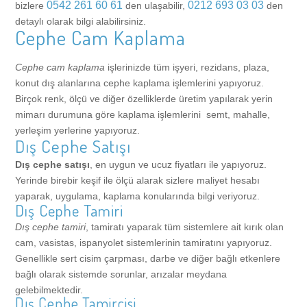
Camcı
Ürün Model Galerisi
0542 261 60 61
0212 693 03 03
bizlere
den ulaşabilir,
den
detaylı olarak bilgi alabilirsiniz.
Cephe Cam Kaplama
Pvc, Alüminyum Pencere Kapı İmalatı, Satışı ve Montajı
Referanslar
Cephe cam kaplama
işlerinizde tüm işyeri, rezidans, plaza,
konut dış alanlarına cephe kaplama işlemlerini yapıyoruz.
Pvc ve Alüminyum Doğrama Tamiri
İletişim
Birçok renk, ölçü ve diğer özelliklerde üretim yapılarak yerin
mimarı durumuna göre kaplama işlemlerini semt, mahalle,
Kapı Camı Tamiri
Blog
yerleşim yerlerine yapıyoruz.
Dış Cephe Satışı
Dış cephe satışı
, en uygun ve ucuz fiyatları ile yapıyoruz.
Pencere Camı Tamiri
Camcı
Yerinde birebir keşif ile ölçü alarak sizlere maliyet hesabı
yaparak, uygulama, kaplama konularında bilgi veriyoruz.
Dış Cephe Tamiri
Katlanır Cam Sistemleri Tamiri
Arnavutköy
Alüminyum Doğrama
Dış cephe tamiri
, tamiratı yaparak tüm sistemlere ait kırık olan
cam, vasistas, ispanyolet sistemlerinin tamiratını yapıyoruz.
Cam Kapı, Fotoselli Kapı Camı, Otomatik Kapı Camı Tamiri
Ataşehir
Arnavutköy
Dış Cephe Sistemleri
Genellikle sert cisim çarpması, darbe ve diğer bağlı etkenlere
bağlı olarak sistemde sorunlar, arızalar meydana
gelebilmektedir.
Ofis Cam Bölme Uygulaması
Avcılar
Ataşehir
Arnavutköy
Küpeşte
Dış Cephe Tamircisi