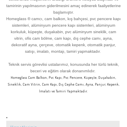
tamirinin yapılmasının giderilmesini amaç edinerek faaliyetlerine
Sancaktepe
Sancaktepe
Maltepe
Cebeci
Sarıyer
Kocataş
Gaziosmanpaşa
Bahçeşehir
Haseki
Kadıköy
Ortaköy
Yenidoğan
başlamıştır.
Homeglass ® camcı, cam balkon, kış bahçesi, pvc pencere kapı
sistemleri, alüminyum pencere kapı sistemleri, alüminyum
Sarıyer
Sarıyer
Pendik
Esenyalı
Şile
Moda
Güngören
Kısıklı
Halıcıoğlu
Kağıthane
Birlik
Yedikule
korkuluk, küpeşte, duşakabin, pvc alüminyum sineklik, cam
vitrin, ofis cam bölme, cam kapı, dış cephe camı, ayna,
dekoratif ayna, çerçeve, otomatik kepenk, otomatik panjur,
Şile
Şile
Sancaktepe
Akkoza
Şişli
Kurfallı
Halkalı
Kemer
Hasköy
Zekeriyaköy
Yaylacık
Yeşilpınar
satışı, imalatı, montajı, tamiri yapmaktadır.
Şişli
Şişli
Sarıyer
Cevatpaşa
Sultanbeyli
Merter
Kadıköy
Kemerburgaz
Ispartakule
Tarabya
Büyükçekmece
Yıldıztabya
Teknik servis görevlisi ustalarımız, konusunda her türlü teknik,
beceri ve eğitim olarak donanımlıdır.
Homeglass Cam Balkon, Pvc Kapı, Pvc Pencere, Küpeşte, Duşakabin,
Sultanbeyli
Sultanbeyli
Şile
Eskihabipler
Sultangazi
Kültür
Kağıthane
Kocataş
İstoç
Kartal
Büyükkılıçlı
Yenibosna
Sineklik, Cam Vitrin, Cam Kapı, Dış Cephe Camı, Ayna, Panjur, Kepenk,
İmalatı ve Tamiri Yapmaktadır.
Sultangazi
Sultangazi
Şişli
Mall Of İstanbul
Silivri
Mecidiyeköy
Zekeriyaköy
Kıraç
Kabataş
Kayaşehir
Yazlık
Yeşilyurt
Silivri
Silivri
Sultanbeyli
Cihangir
Çatalca
Kumbaba
Tarabya
Kurfallı
Kalamış
Küçükçekmece
Tuzla
Yenikapı