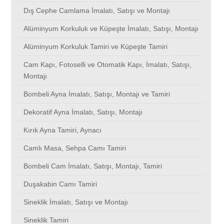
Dış Cephe Camlama İmalatı, Satışı ve Montajı
Etiler
Alemdağ
Aksaray
Evliya Çelebi
Altunizade
Okmeydanı
Şişli
Kumburgaz
Kısıklı
Silivri
Esenkent
Bayrampaşa
Alüminyum Korkuluk ve Küpeşte İmalatı, Satışı, Montajı
Alüminyum Korkuluk Tamiri ve Küpeşte Tamiri
Gülsuyu
Altunizade
Alibeyköy
Ardıçlı Evleri
Altınşehir
Kiptaş Konutları
Sultanbeyli
Kurna
Kemerburgaz
Çatalca
Bulgurlu
Esenyurt
Cam Kapı, Fotoselli ve Otomatik Kapı, İmalatı, Satışı,
Montajı
Fenerbahçe
Altınşehir
Alemdağ
Üsküdar
Ayazağa
Osmanbey
Sultangazi
Kumkapı
Kıraç
Üsküdar
Yenimahalle
Beşiktaş
Bombeli Ayna İmalatı, Satışı, Montajı ve Tamiri
Dekoratif Ayna İmalatı, Satışı, Montajı
Gülensu
Ayazağa
Altunizade
Çeliktepe
Ateştuğla
Kumköy
Silivri
Başakşehir
Kocamustafapaşa
Yeşilköy
Eyüp
Beylikdüzü
Kırık Ayna Tamiri, Aynacı
Feriköy
Ateştuğla
Altınşehir
Fatih Sultan Mehmet
Balmumcu
Ömür
Çatalca
Kuleli
Küçükmustafapaşa
Zeytinburnu
Büyükşehir
Beyoğlu
Camlı Masa, Sehpa Camı Tamiri
Bombeli Cam İmalatı, Satışı, Montajı, Tamiri
Güllübağlar
Balmumcu
Ayazağa
Kristal Şehir
Basınköy
Küçükkılıçlı
Üsküdar
Kurtdoğmuş
Kocasinan
Atakent
Yenidoğan
Selimpaşa
Duşakabin Camı Tamiri
Sineklik İmalatı, Satışı ve Montajı
Fındıkzade
Basınköy
Ateştuğla
Çırpıcı
Balat
Rami
Yeşilköy
Kuştepe
Kozyatağı
Acıbadem
Fatih
Ortaköy
Sineklik Tamiri