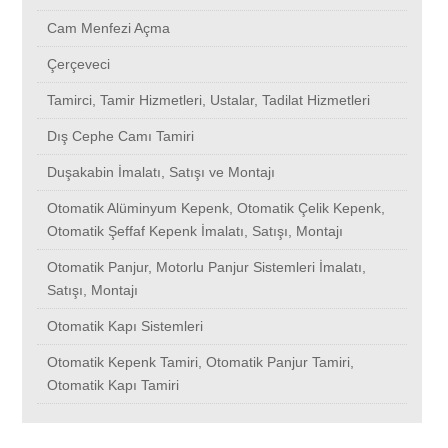
Güzeltepe
Balat
Balmumcu
Fetihtepe
Bostancı
Küçüksu
Zeytinburnu
Kısırkaya
Kumburgaz
Acıbadem
Çayırbaşı
Büyükçekmece
Cam Menfezi Açma
Çerçeveci
Firüzköy
Bostancı
Basınköy
Tekirdağ Çerkezköy
Beşyol
Parseller
Tepekent
Kuruçeşme
Kumkapı
Aksaray
Yenişehir
Esenler
Tamirci, Tamir Hizmetleri, Ustalar, Tadilat Hizmetleri
Dış Cephe Camı Tamiri
Güzelyalı
Beşyol
Balat
Yeşilköy
Beşyüzevler
Küçükbakkalköy
Göktürk
Bayrampaşa
Kuleli
Alibeyköy
Gaziosmanpaşa
Esenkent
Duşakabin İmalatı, Satışı ve Montajı
Florya
Beşyüzevler
Bostancı
Çobançeşme
Bebek
Pangaltı
Atakent
Kurtköy
Kuştepe
Alemdağ
Çamçeşme
Eyüp
Otomatik Alüminyum Kepenk, Otomatik Çelik Kepenk,
Otomatik Şeffaf Kepenk İmalatı, Satışı, Montajı
Otomatik Panjur, Motorlu Panjur Sistemleri İmalatı,
Güzelyurt
Bebek
Beşyol
Ferhatpaşa
Beyazıt
Konaklar
Balmumcu
Kiptaş Konutları
Kuruçeşme
Altunizade
Yıldırım
Fatih
Satışı, Montajı
Otomatik Kapı Sistemleri
Fulya
Beyazıt
Beşyüzevler
Tekirdağ Çorlu
Beykent
Samatya
Beşyol
Kuzguncuk
Kurtköy
Altınşehir
Güngören
Gaziosmanpaşa
Otomatik Kepenk Tamiri, Otomatik Panjur Tamiri,
Otomatik Kapı Tamiri
Göksü
Beykent
Bebek
Davutpaşa
Caddebostan
Levazım
Bebek
Ümraniye
Kuzguncuk
Ayazağa
Çavuş
Güngören