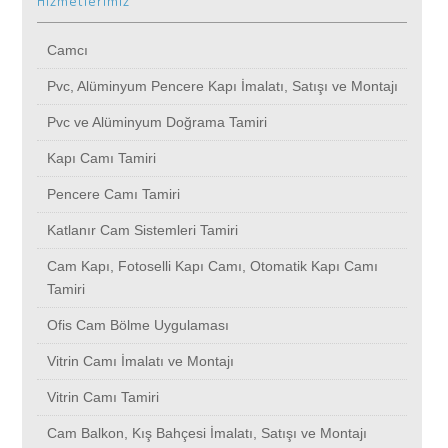
Hizmetlerimiz
Çatalca
Çatalca
Sultangazi
Ertuğrulgazi
Üsküdar
Nişantaşı
Kartal
Kocamustafapaşa
Kamiloba
Maltepe
Büyükçavuşlu
Ataşehir
Camcı
Üsküdar
Üsküdar
Sili
Merkez Efendi Blokları
Yeşilköy
Kuyubaşı
Kayaşehir
Kültür
Kanarya
Pendik
Yalıköy
Avcılar
Pvc, Alüminyum Pencere Kapı İmalatı, Satışı ve Montajı
Pvc ve Alüminyum Doğrama Tamiri
Eminönü
Yeşilköy
Çatalca
Silivri
Zeytinburnu
Nispetiye
Küçükçekmece
Küçükmustafapaşa
Kasımpaşa
Sancaktepe
Çekmeköy
Ataköy
Kapı Camı Tamiri
Pencere Camı Tamiri
Galata
Zeytinburnu
Üsküdar
Çağlayan
Atakent
Kurna
Maltepe
Bakırköy
Kavaklı
Sarıyer
Büyükdere
Bağcılar
Katlanır Cam Sistemleri Tamiri
Erenköy
Atakent
Yeşilköy
Etaplar
Acıbadem
Nurtepe
Pendik
Kocasinan
Kaynarca
Şile
Yayalar
Bahçelievler
Cam Kapı, Fotoselli Kapı Camı, Otomatik Kapı Camı
Tamiri
Gazitepe
Acıbadem
Zeytinburnu
Nish İstanbul
Aksaray
Kurtdoğmuş
Sancaktepe
Kumbaba
Kavacık
Şişli
Esenler
Bahçeşehir
Ofis Cam Bölme Uygulaması
Vitrin Camı İmalatı ve Montajı
Esentepe
Aksaray
Atakent
Çatalca
Alibeyköy
Taksim
Sarıyer
Kozyatağı
Kayabaşı
Sultanbeyli
Bozkurt
Bakırköy
Vitrin Camı Tamiri
Cam Balkon, Kış Bahçesi İmalatı, Satışı ve Montajı
Gümüşdere
Alibeyköy
Acıbadem
Çapa
Alemdağ
Kısırkaya
Şile
Kuyubaşı
Kanlıca
Sultangazi
Yayla
Başakşehir