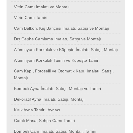
Vitrin Camı İmalatı ve Montajı
Vitrin Camı İmalatı ve Montajı
Ataköy
Avcılar
Ataşehir
Sancaktepe
Cam Balkon
Vitrin Camı Tamiri
Cam Balkon, Kış Bahçesi İmalatı, Satışı ve Montajı
Vitrin Camı Tamiri
Bağcılar
Ataköy
Avcılar
Beşyol
Halkalı
Cam Filmi
Dış Cephe Camlama İmalatı, Satışı ve Montajı
Cam Balkon, Kış Bahçesi İmalatı, Satışı ve Montajı
Beykoz
Bakırköy
Ataköy
Doğancılar
Kadıköy
Ispartakule
Duşakabin
Alüminyum Korkuluk ve Küpeşte İmalatı, Satışı, Montajı
Alüminyum Korkuluk Tamiri ve Küpeşte Tamiri
Dış Cephe Camlama İmalatı, Satışı ve Montajı
Bahçelievler
Bağcılar
Bağcılar
Eviza Konutları
Zekeriyaköy
Kazasker
Arnavutköy
Fotoselli Kapı
Cam Kapı, Fotoselli ve Otomatik Kapı, İmalatı, Satışı,
Montajı
Alüminyum Korkuluk ve Küpeşte İmalatı, Satışı, Montajı
Bahçeşehir
Beykoz
Beykoz
Sancaktepe
Tarabya
İstoç
Sinanoba
Arnavutköy
Sineklik
Bombeli Ayna İmalatı, Satışı, Montajı ve Tamiri
Dekoratif Ayna İmalatı, Satışı, Montajı
Alüminyum Korkuluk Tamiri ve Küpeşte Tamiri
Bakırköy
Bahçelievler
Bahçelievler
Beşyüzevler
Kartal
Kalfa
Acıbadem
Ataköy
Davutpaşa
Pimapen
Kırık Ayna Tamiri, Aynacı
Cam Kapı, Fotoselli ve Otomatik Kapı, İmalatı, Satışı, Montajı
Başakşehir
Bahçeşehir
Bahçeşehir
Dumlupınar
Kayaşehir
Kabataş
Aksaray
Bağcılar
Denizköşkler
Arnavutköy
Otomatik Kepenk
Camlı Masa, Sehpa Camı Tamiri
Bombeli Cam İmalatı, Satışı, Montajı, Tamiri