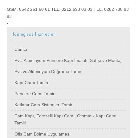
Camcı
Ürün Model Galerisi
GSM: 0542 261 60 61 TEL: 0212 693 03 03 TEL: 0282 788 83
83
Pvc, Alüminyum Pencere Kapı İmalatı, Satışı ve Montajı
Referanslar
Homeglass Hizmetleri
Pvc ve Alüminyum Doğrama Tamiri
İletişim
Camcı
Kapı Camı Tamiri
Blog
Pvc, Alüminyum Pencere Kapı İmalatı, Satışı ve Montajı
Pvc ve Alüminyum Doğrama Tamiri
Pencere Camı Tamiri
Camcı
Kapı Camı Tamiri
Pencere Camı Tamiri
Katlanır Cam Sistemleri Tamiri
Arnavutköy
Alüminyum Doğrama
Katlanır Cam Sistemleri Tamiri
Cam Kapı, Fotoselli Kapı Camı, Otomatik Kapı Camı Tamiri
Ataşehir
Arnavutköy
Dış Cephe Sistemleri
Cam Kapı, Fotoselli Kapı Camı, Otomatik Kapı Camı
Tamiri
Ofis Cam Bölme Uygulaması
Avcılar
Ataşehir
Arnavutköy
Küpeşte
Ofis Cam Bölme Uygulaması