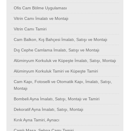
Bombeli Ayna İmalatı, Satışı, Montajı ve Tamiri
Bayrampaşa
Başakşehir
Bakırköy
Halkalı Toki Konutları
Küçükçekmece
Karamandere
Akatlar
Kemankeş
Dragos
Ataşehir
Bayrampaşa
Otomatik Panjur
Ofis Cam Bölme Uygulaması
Vitrin Camı İmalatı ve Montajı
Dekoratif Ayna İmalatı, Satışı, Montajı
Ümraniye
Bayrampaşa
Başakşehir
Sarıyer
Maltepe
Kısıklı
Alibeyköy
Ataşehir
Dikilitaş
Avcılar
Barbaros
Arnavutköy
Vitrin Camı Tamiri
Cam Balkon, Kış Bahçesi İmalatı, Satışı ve Montajı
Kırık Ayna Tamiri, Aynacı
Esenyurt
Ümraniye
Bayrampaşa
Bebek
Arnavutköy
Kavakpınar
Altınşehir
Avcılar
Haznedar
Ataköy
Toğçular
Ömür
Dış Cephe Camlama İmalatı, Satışı ve Montajı
Camlı Masa, Sehpa Camı Tamiri
Beşiktaş
Esenyurt
Ümraniye
Duatepe
Ataşehir
Kumburgaz
Ayazağa
Halıcıoğlu
Haramidere
Bağcılar
Ümraniye
Rami
Alüminyum Korkuluk ve Küpeşte İmalatı, Satışı, Montajı
Alüminyum Korkuluk Tamiri ve Küpeşte Tamiri
Bombeli Cam İmalatı, Satışı, Montajı, Tamiri
Beylikdüzü
Beşiktaş
Esenyurt
Maslak 1453
Avcılar
Kazlıçeşme
Ataşehir
Hasköy
Hadımköy
Beykoz
Bahçeköy
Parseller
Cam Kapı, Fotoselli ve Otomatik Kapı, İmalatı, Satışı,
Montajı
Duşakabin Camı Tamiri
Beyoğlu
Beylikdüzü
Beşiktaş
Beyazıt
Ataköy
Kumkapı
Avcılar
Ispartakule
İkitelli
Bahçelievler
Topselvi
Pangaaltı
Bombeli Ayna İmalatı, Satışı, Montajı ve Tamiri
Dekoratif Ayna İmalatı, Satışı, Montajı
Sineklik İmalatı, Satışı ve Montajı
Mimaroba
Beyoğlu
Beylikdüzü
Düğmeciler
Bağcılar
Küçüksinekli
Ataköy
Kestanelik
İncirli
Bahçeşehir
Esenyurt
Samatya
Kırık Ayna Tamiri, Aynacı
Sineklik Tamiri
Selimpaşa
Mimaroba
Beyoğlu
Yasemin Konakları
Beykoz
Kuleli
Bağcılar
İstoç
Boğazköy
Bakırköy
Batıköy
Samandıra
Camlı Masa, Sehpa Camı Tamiri