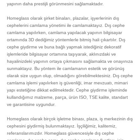
Camcı
Ürün Model Galerisi
yapının daha prestijli görünmesini sağlamaktadır.
Homeglass olarak şirket binaları, plazalar, işyerlerinin dış
Pvc, Alüminyum Pencere Kapı İmalatı, Satışı ve Montajı
Referanslar
cephelerini camlama yönetimi ile camlamaktayız. Dış cephe
camlama yapılırken, camlama yapılacak yapının bilgisayar
Pvc ve Alüminyum Doğrama Tamiri
İletişim
ortamında 3D dediğimiz yöntemlerle bitmiş hali çıkartılır. Dış
cephe giydirme ve buna bağlı yapmak istediğiniz dekoratif
işlemleride bilgisayar ortamına taşıyarak, aklınızdaki ve
Kapı Camı Tamiri
Blog
hayalinizdeki yapının ortaya çıkmasını sağlamakta ve onayınıza
sunmaktayız. Bu yöntem ile camlamanın estetik ve görünüş
olarak size uygun olup, olmadığını görebilmektesiniz. Dış cephe
Pencere Camı Tamiri
Camcı
camlama işlemi yapılırken iş güvenliği, imar mevzuatı, mimari
yapı estetiğine dikkat edilmektedir. Cephe giydirme işleminde
Katlanır Cam Sistemleri Tamiri
Arnavutköy
Alüminyum Doğrama
kullandığımız malzeme, parça, ürün ISO, TSE kalite, standart
ve garantisine uygundur.
Cam Kapı, Fotoselli Kapı Camı, Otomatik Kapı Camı Tamiri
Ataşehir
Arnavutköy
Dış Cephe Sistemleri
Homeglass olarak birçok işletme binası, plaza, iş merkezinin dış
cephesini giydirmiş bulunmaktayız. İşçiliğimiz, kalitemiz,
referanslarımızdır. Homeglass güvencesiyle dış cephe
Ofis Cam Bölme Uygulaması
Avcılar
Ataşehir
Arnavutköy
Küpeşte