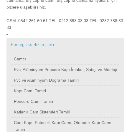
camlama, dış cephe camı, dış cephe camlama fiyatları, için
bizlere ulaşabilirsiniz.
Vitrin Camı İmalatı ve Montajı
Ataköy
Avcılar
Ataşehir
Sancaktepe
Cam Balkon
GSM: 0542 261 60 61 TEL: 0212 693 03 03 TEL: 0282 788 83
83
Vitrin Camı Tamiri
Bağcılar
Ataköy
Avcılar
Beşyol
Halkalı
Cam Filmi
Homeglass Hizmetleri
Cam Balkon, Kış Bahçesi İmalatı, Satışı ve Montajı
Beykoz
Bakırköy
Ataköy
Doğancılar
Kadıköy
Ispartakule
Duşakabin
Camcı
Dış Cephe Camlama İmalatı, Satışı ve Montajı
Bahçelievler
Bağcılar
Bağcılar
Eviza Konutları
Zekeriyaköy
Kazasker
Arnavutköy
Fotoselli Kapı
Pvc, Alüminyum Pencere Kapı İmalatı, Satışı ve Montajı
Pvc ve Alüminyum Doğrama Tamiri
Alüminyum Korkuluk ve Küpeşte İmalatı, Satışı, Montajı
Bahçeşehir
Beykoz
Beykoz
Sancaktepe
Tarabya
İstoç
Sinanoba
Arnavutköy
Sineklik
Kapı Camı Tamiri
Alüminyum Korkuluk Tamiri ve Küpeşte Tamiri
Bakırköy
Bahçelievler
Bahçelievler
Beşyüzevler
Kartal
Kalfa
Acıbadem
Ataköy
Davutpaşa
Pimapen
Pencere Camı Tamiri
Katlanır Cam Sistemleri Tamiri
Cam Kapı, Fotoselli ve Otomatik Kapı, İmalatı, Satışı, Montajı
Başakşehir
Bahçeşehir
Bahçeşehir
Dumlupınar
Kayaşehir
Kabataş
Aksaray
Bağcılar
Denizköşkler
Arnavutköy
Otomatik Kepenk
Cam Kapı, Fotoselli Kapı Camı, Otomatik Kapı Camı
Tamiri