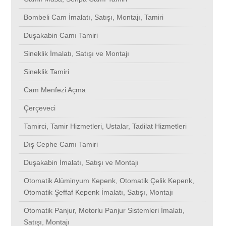
Bombeli Cam İmalatı, Satışı, Montajı, Tamiri
Cam Menfezi Açma
Güzelce
Selimpaşa
Mimaroba
Şile
Bahçelievler
Kemankeş
Bahçelievler
Kızılcaali
Dudullu
Başakşehir
Ulus
Seyrantepe
Duşakabin Camı Tamiri
Sineklik İmalatı, Satışı ve Montajı
Çerçeveci
Gürpınar
Güzelce
Selimpaşa
Beykent
Bahçeşehir
Kuştepe
Bahçeşehir
Kabataş
Eminönü
Bayrampaşa
Beşiktaş
Soğanlı
Sineklik Tamiri
Tamirci, Tamir Hizmetleri, Ustalar, Tadilat Hizmetleri
Ortaköy
Gürpınar
Güzelce
Eğitim
Bakırköy
Kestanelik
Bakırköy
Karacaköy
Erenköy
Ümraniye
Battalgazi
Sefaköy
Cam Menfezi Açma
Çerçeveci
Dış Cephe Camı Tamiri
Büyükçekmece
Ortaköy
Gürpınar
Toki Evleri
Başakşehir
Kuruçeşme
Başakşehir
Kalamış
Esentepe
Esenyurt
Uğurmumcu
Şahintepe
Tamirci, Tamir Hizmetleri, Ustalar, Tadilat Hizmetleri
Dış Cephe Camı Tamiri
Duşakabin İmalatı, Satışı ve Montajı
Tuzla
Büyükçekmece
Ortaköy
Caddebostan
Ümraniye
Kızılcaali
Bayrampaşa
Kandilli
Etiler
Beşiktaş
Beylikdüzü
Şirinevler
Duşakabin İmalatı, Satışı ve Montajı
Otomatik Alüminyum Kepenk, Otomatik Çelik Kepenk, Otomatik
Çekmeköy
Tuzla
Büyükçekmece
Elmalıkent
Esenyurt
Kurtköy
Ümraniye
Kamiloba
Fenerbahçe
Beylikdüzü
Baltalimanı
Şirintepe
Otomatik Alüminyum Kepenk, Otomatik Çelik Kepenk,
Otomatik Şeffaf Kepenk İmalatı, Satışı, Montajı
Şeffaf Kepenk İmalatı, Satışı, Montajı
Esenler
Çekmeköy
Tuzla
Başakşehir Evleri
Beşiktaş
Karacaköy
Esenyurt
Bağcılar
Feriköy
Beyoğlu
Uskumruköy
Şişhane
Otomatik Panjur, Motorlu Panjur Sistemleri İmalatı,
Satışı, Montajı